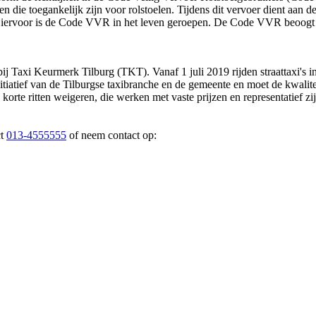
 die toegankelijk zijn voor rolstoelen. Tijdens dit vervoer dient aan d
Hiervoor is de Code VVR in het leven geroepen. De Code VVR beoogt doo
ij Taxi Keurmerk Tilburg (TKT). Vanaf 1 juli 2019 rijden straattaxi's 
itiatief van de Tilburgse taxibranche en de gemeente en moet de kwalite
korte ritten weigeren, die werken met vaste prijzen en representatief z
ct
013-4555555
of neem contact op: