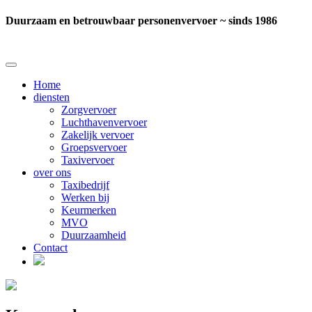
Duurzaam en betrouwbaar personenvervoer ~ sinds 1986
Home
diensten
Zorgvervoer
Luchthavenvervoer
Zakelijk vervoer
Groepsvervoer
Taxivervoer
over ons
Taxibedrijf
Werken bij
Keurmerken
MVO
Duurzaamheid
Contact