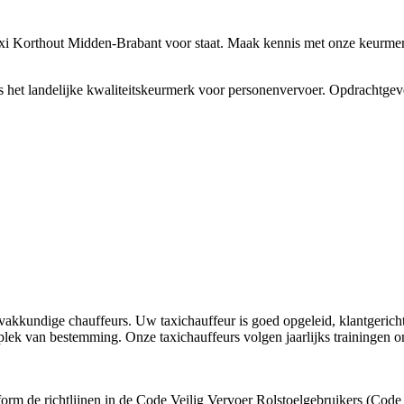
Taxi Korthout Midden-Brabant voor staat. Maak kennis met onze keurme
het landelijke kwaliteitskeurmerk voor personenvervoer. Opdrachtgeve
kkundige chauffeurs. Uw taxichauffeur is goed opgeleid, klantgericht en
 plek van bestemming. Onze taxichauffeurs volgen jaarlijks trainingen
orm de richtlijnen in de Code Veilig Vervoer Rolstoelgebruikers (Code