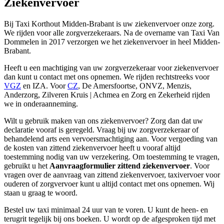
Ziekenvervoer
Bij Taxi Korthout Midden-Brabant is uw ziekenvervoer onze zorg.
We rijden voor alle zorgverzekeraars. Na de overname van Taxi Van
Dommelen in 2017 verzorgen we het ziekenvervoer in heel Midden-
Brabant.
Heeft u een machtiging van uw zorgverzekeraar voor ziekenvervoer
dan kunt u contact met ons opnemen. We rijden rechtstreeks voor
VGZ
en IZA. Voor
CZ
, De Amersfoortse, ONVZ, Menzis,
Anderzorg, Zilveren Kruis | Achmea en Zorg en Zekerheid rijden
we in onderaanneming.
Wilt u gebruik maken van ons ziekenvervoer? Zorg dan dat uw
declaratie vooraf is geregeld. Vraag bij uw zorgverzekeraar of
behandelend arts een vervoersmachtiging aan. Voor vergoeding van
de kosten van zittend ziekenvervoer heeft u vooraf altijd
toestemming nodig van uw verzekering. Om toestemming te vragen,
gebruikt u het
Aanvraagformulier zittend ziekenvervoer
. Voor
vragen over de aanvraag van zittend ziekenvervoer, taxivervoer voor
ouderen of zorgvervoer kunt u altijd contact met ons opnemen. Wij
staan u graag te woord.
Bestel uw taxi minimaal 24 uur van te voren. U kunt de heen- en
terugrit tegelijk bij ons boeken. U wordt op de afgesproken tijd met