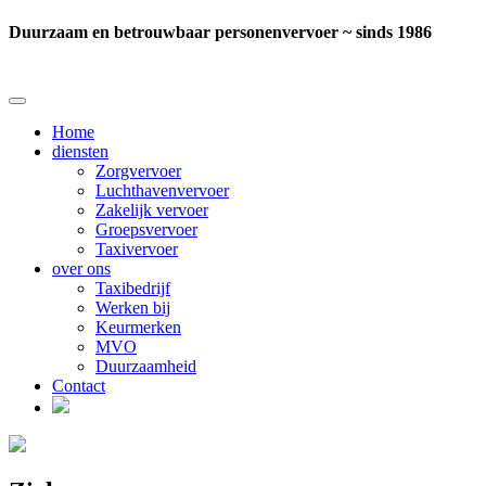
Duurzaam en betrouwbaar personenvervoer ~ sinds 1986
Home
diensten
Zorgvervoer
Luchthavenvervoer
Zakelijk vervoer
Groepsvervoer
Taxivervoer
over ons
Taxibedrijf
Werken bij
Keurmerken
MVO
Duurzaamheid
Contact